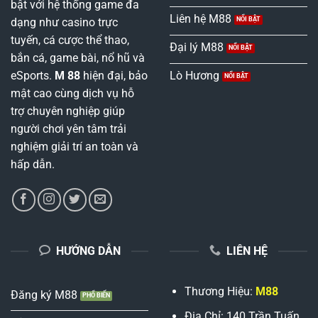
bật với hệ thống game đa
Liên hệ M88
dạng như casino trực
tuyến, cá cược thể thao,
Đại lý M88
bắn cá, game bài, nổ hũ và
eSports.
M 88
hiện đại, bảo
Lò Hương
mật cao cùng dịch vụ hỗ
trợ chuyên nghiệp giúp
người chơi yên tâm trải
nghiệm giải trí an toàn và
hấp dẫn.
HƯỚNG DẪN
LIÊN HỆ
Thương Hiệu:
M88
Đăng ký M88
Địa Chỉ:
140 Trần Tuấn