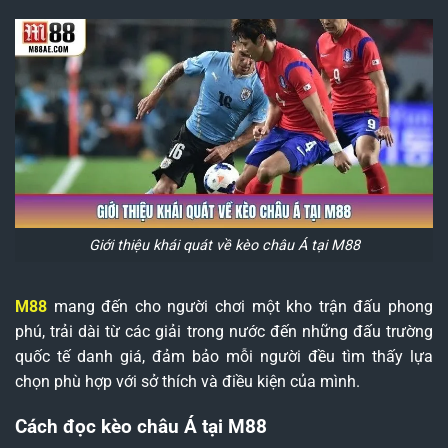
Giới thiệu khái quát về kèo châu Á tại M88
M88
mang đến cho người chơi một kho trận đấu phong
phú, trải dài từ các giải trong nước đến những đấu trường
quốc tế danh giá, đảm bảo mỗi người đều tìm thấy lựa
chọn phù hợp với sở thích và điều kiện của mình.
Cách đọc kèo châu Á tại M88