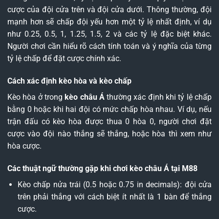
cược của đội cửa trên và đội cửa dưới. Thông thường, đội
mạnh hơn sẽ chấp đội yếu hơn một tỷ lệ nhất định, ví dụ
như 0.25, 0.5, 1, 1.25, 1.5, 2 và các tỷ lệ đặc biệt khác.
Người chơi cần hiểu rõ cách tính toán và ý nghĩa của từng
tỷ lệ chấp để đặt cược chính xác.
Cách xác định kèo hòa và kèo chấp
Kèo hòa ở trong
kèo châu Á
thường xác định khi tỷ lệ chấp
bằng 0 hoặc khi hai đội có mức chấp hòa nhau. Ví dụ, nếu
trận đấu có kèo hòa được thua 0 hòa 0, người chơi đặt
cược vào đội nào thắng sẽ thắng, hoặc hòa thì xem như
hòa cược.
Các thuật ngữ thường gặp khi chơi kèo châu Á tại M88
Kèo chấp nửa trái (0.5 hoặc 0.75 in decimals): đội cửa
trên phải thắng với cách biệt ít nhất là 1 bàn để thắng
cược.