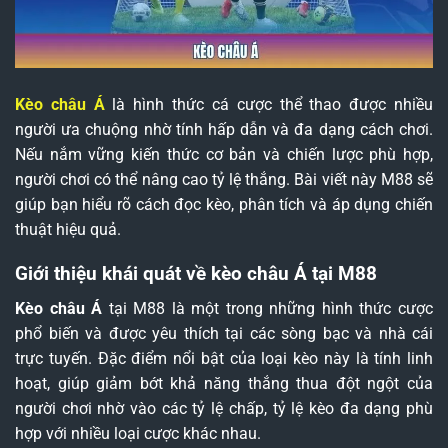
Kèo châu Á
là hình thức cá cược thể thao được nhiều
người ưa chuộng nhờ tính hấp dẫn và đa dạng cách chơi.
Nếu nắm vững kiến thức cơ bản và chiến lược phù hợp,
người chơi có thể nâng cao tỷ lệ thắng. Bài viết này M88 sẽ
giúp bạn hiểu rõ cách đọc kèo, phân tích và áp dụng chiến
thuật hiệu quả.
Giới thiệu khái quát về kèo châu Á tại M88
Kèo châu Á
tại M88 là một trong những hình thức cược
phổ biến và được yêu thích tại các sòng bạc và nhà cái
trực tuyến. Đặc điểm nổi bật của loại kèo này là tính linh
hoạt, giúp giảm bớt khả năng thắng thua đột ngột của
người chơi nhờ vào các tỷ lệ chấp, tỷ lệ kèo đa dạng phù
hợp với nhiều loại cược khác nhau.