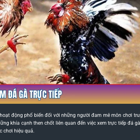
 hoạt động phổ biến đối với những người đam mê môn chơi tr
hững khía cạnh then chốt liên quan đến việc xem trực tiếp đá gà
c chơi hiệu quả.