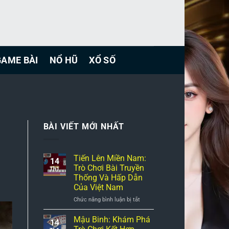
GAME BÀI
NỔ HŨ
XỔ SỐ
BÀI VIẾT MỚI NHẤT
Tiến Lên Miền Nam:
14
Trò Chơi Bài Truyền
Th1
Thống Và Hấp Dẫn
Của Việt Nam
Chức năng bình luận bị tắt
ở
Tiến
Lên
Mậu Binh: Khám Phá
14
Miền