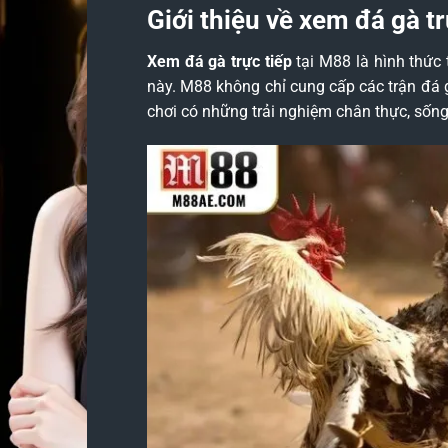
Giới thiệu về xem đá gà tr
Xem đá gà trực tiếp
tại M88 là hình thức 
này. M88 không chỉ cung cấp các trận đá g
chơi có những trải nghiệm chân thực, sống