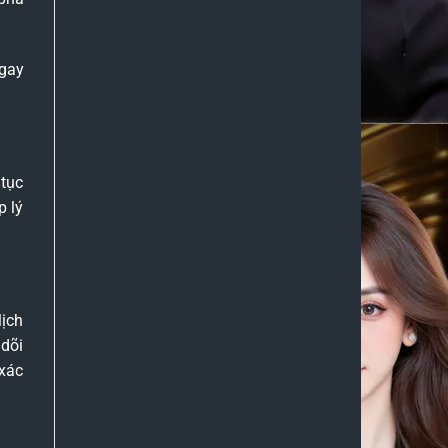
ngay
 tục
p lý
lịch
 dõi
 xác