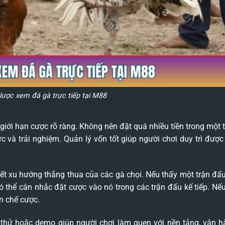
lược xem đá gà trực tiếp tại M88
giới hạn cược rõ ràng. Không nên đặt quá nhiều tiền trong một 
ức và trải nghiệm. Quản lý vốn tốt giúp người chơi duy trì được
iết xu hướng thắng thua của các gà chọi. Nếu thấy một trận đấ
ó thể cân nhắc đặt cược vào nó trong các trận đấu kế tiếp. Nế
n chế cược.
 thử hoặc demo giúp người chơi làm quen với nền tảng, vận 