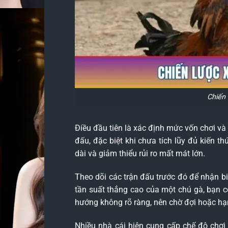
Chiến 
Điều đầu tiên là xác định mức vốn chơi và 
đấu, đặc biệt khi chưa tích lũy đủ kiến th
dài và giảm thiểu rủi ro mất mát lớn.
Theo dõi các trận đấu trước đó để nhận b
tần suất thắng cao của một chú gà, bạn c
hướng không rõ ràng, nên chờ đợi hoặc hạ
Nhiều nhà cái hiện cung cấp chế độ chơi