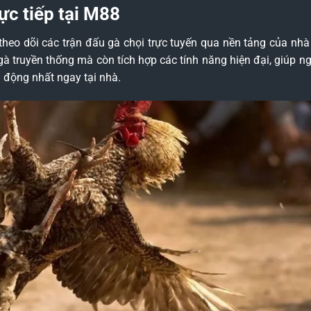
ực tiếp tại M88
theo dõi các trận đấu gà chọi trực tuyến qua nền tảng của nhà
à truyền thống mà còn tích hợp các tính năng hiện đại, giúp n
 động nhất ngay tại nhà.