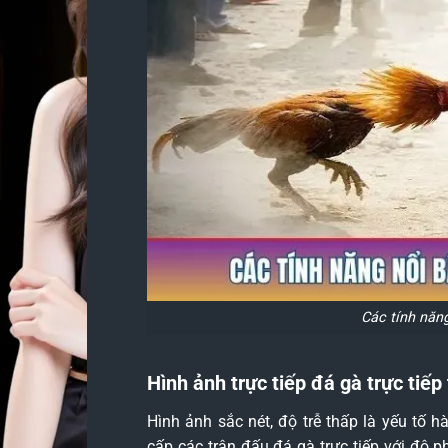
Các tính năng
Hình ảnh trực tiếp đá gà trực tiế
Hình ảnh sắc nét, độ trễ thấp là yếu tố
cấp các trận đấu đá gà trực tiếp với độ 