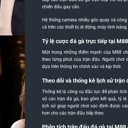
chiến đấu gay cấn.
Hệ thống camera nhiều góc quay và công n
cả trên các thiết bị di động, máy tính bản
Tỷ lệ cược đá gà trực tiếp tại M8
Một trong những điểm mạnh của M88 chín
theo từng phút của trận đấu. Người chơi 
dựa trên thông tin chính xác và kịp thời.
Theo dõi và thống kê lịch sử trận 
Thống kê là công cụ đắc lực để phân tích
sử các trận đá gà, bao gồm kết quả, tỷ lệ
lịch sử giúp người chơi xác định được cá
hơn cho các trận đấu tiếp theo.
Phân tích trận đấu đá gà tại M88